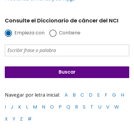
Consulte el Diccionario de cáncer del NCI
Empieza con
Contiene
Navegar por letra inicial:
A
B
C
D
E
F
G
H
I
J
K
L
M
N
O
P
Q
R
S
T
U
V
W
X
Y
Z
#