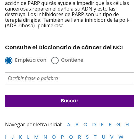
acción de PARP quizás ayude a impedir que las células
cancerosas reparen el daño a su ADN y esto las
destruya. Los inhibidores de PARP son un tipo de
terapia dirigida. También se llama inhibidor de la poli-
(ADP-ribosa)–polimerasa.
Consulte el Diccionario de cáncer del NCI
Empieza con
Contiene
Navegar por letra inicial:
A
B
C
D
E
F
G
H
I
J
K
L
M
N
O
P
Q
R
S
T
U
V
W