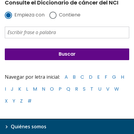
Consulte el Diccionario de cáncer del NCI
Empieza con
Contiene
Navegar por letra inicial:
A
B
C
D
E
F
G
H
I
J
K
L
M
N
O
P
Q
R
S
T
U
V
W
X
Y
Z
#
Quiénes somos