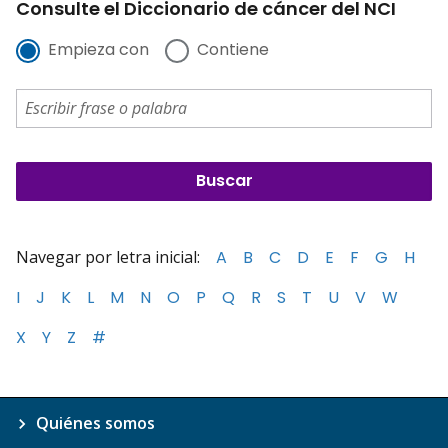
Consulte el Diccionario de cáncer del NCI
Empieza con
Contiene
Navegar por letra inicial:
A
B
C
D
E
F
G
H
I
J
K
L
M
N
O
P
Q
R
S
T
U
V
W
X
Y
Z
#
Quiénes somos