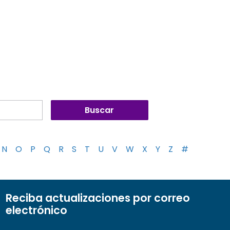
N
O
P
Q
R
S
T
U
V
W
X
Y
Z
#
Reciba actualizaciones por correo
electrónico