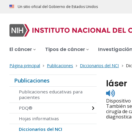
Un sitio oficial del Gobierno de Estados Unidos
El cáncer
Tipos de cáncer
Investigació
Página principal
Publicaciones
Diccionarios del NCI
Dic
Publicaciones
láser
Listen
Publicaciones educativas para
to
pacientes
Dispositivo
pronunc
También se 
PDQ®
cirugía de 
diagnostica
Hojas informativas
Diccionarios del NCI