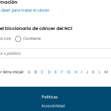
rmación
 láser para tratar el cáncer
el Diccionario de cáncer del NCI
a con
Contiene
letra inicial:
A
B
C
D
E
F
G
H
I
J
K
L
M
Políticas
Accesibilidad