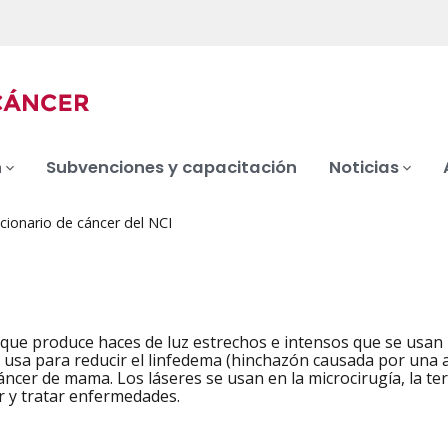
n
Subvenciones y capacitación
Noticias
cionario de cáncer del NCI
 que produce haces de luz estrechos e intensos que se usan p
iation
usa para reducir el linfedema (hinchazón causada por una a
cáncer de mama. Los láseres se usan en la microcirugía, la 
r y tratar enfermedades.