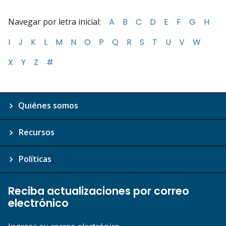
Navegar por letra inicial:
A
B
C
D
E
F
G
H
I
J
K
L
M
N
O
P
Q
R
S
T
U
V
W
X
Y
Z
#
Quiénes somos
Recursos
Políticas
Reciba actualizaciones por correo
electrónico