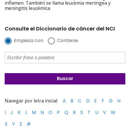
inflamen. También se llama leucemia meníngea y
meningitis leucémica.
Consulte el Diccionario de cáncer del NCI
Empieza con
Contiene
Navegar por letra inicial:
A
B
C
D
E
F
G
H
I
J
K
L
M
N
O
P
Q
R
S
T
U
V
W
X
Y
Z
#