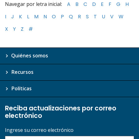
Navegar por letra inicial:
A
B
C
D
E
F
G
H
I
J
K
L
M
N
O
P
Q
R
S
T
U
V
W
X
Y
Z
#
Quiénes somos
Recursos
Políticas
Reciba actualizaciones por correo
electrónico
Ingrese su correo electrónico