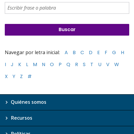
Navegar por letra inicial:
A
B
C
D
E
F
G
H
I
J
K
L
M
N
O
P
Q
R
S
T
U
V
W
X
Y
Z
#
Quiénes somos
Recursos
Políticas