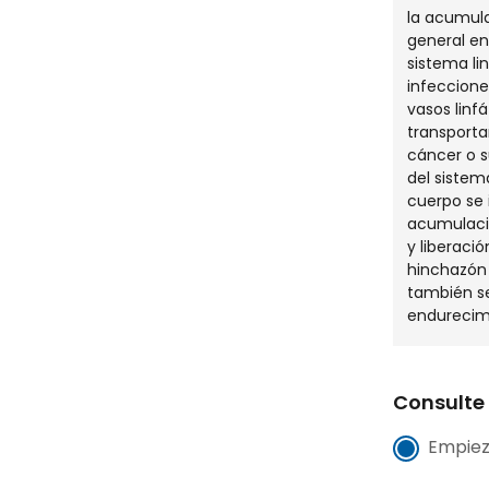
la acumulac
general en
sistema li
infeccione
vasos linf
transportan
cáncer o 
del sistema 
cuerpo se 
acumulació
y liberaci
hinchazón 
también s
endurecimi
Consulte 
Empiez