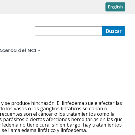
English
Buscar
Acerca del NCI
s y se produce hinchazón. El linfedema suele afectar las
o los vasos o los ganglios linfáticos se dañan o
 frecuentes son el cáncer o los tratamientos como la
 parásitos o ciertas afecciones hereditarias en las que
linfedema no tiene cura, sin embargo, hay tratamientos
 se llama edema linfático y linfoedema.