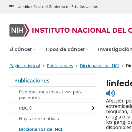
Un sitio oficial del Gobierno de Estados Unidos
El cáncer
Tipos de cáncer
Investigació
Página principal
Publicaciones
Diccionarios del NCI
Dic
Publicaciones
linfe
Listen
Publicaciones educativas para
to
pacientes
Afección po
pronunc
extremidade
PDQ®
bloquean, lo
cirugía o l
Hojas informativas
los ganglio
disponibles
Diccionarios del NCI