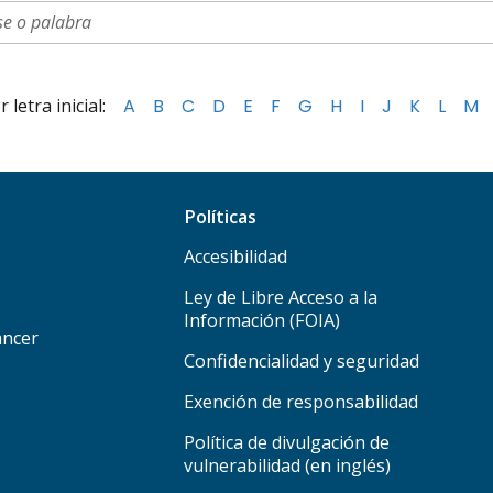
letra inicial:
A
B
C
D
E
F
G
H
I
J
K
L
M
Políticas
Accesibilidad
Ley de Libre Acceso a la
Información (FOIA)
áncer
Confidencialidad y seguridad
Exención de responsabilidad
Política de divulgación de
vulnerabilidad (en inglés)