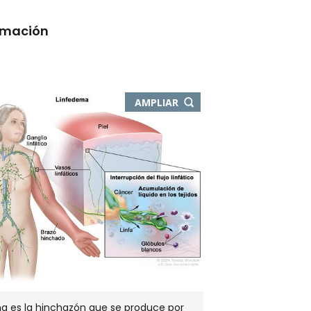
rmación
-
AMPLIAR
ABRE
EN
NUEVA
VENTANA
ma es la hinchazón que se produce por