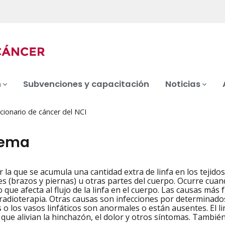
n
Subvenciones y capacitación
Noticias
cionario de cáncer del NCI
dema
r la que se acumula una cantidad extra de linfa en los tejido
iation
s (brazos y piernas) u otras partes del cuerpo. Ocurre cuand
 que afecta al flujo de la linfa en el cuerpo. Las causas más
a radioterapia. Otras causas son infecciones por determinados
s o los vasos linfáticos son anormales o están ausentes. El 
 que alivian la hinchazón, el dolor y otros síntomas. También