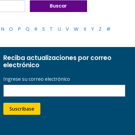
N
O
P
Q
R
S
T
U
V
W
X
Y
Z
#
Reciba actualizaciones por correo
electrónico
Ingrese su correo electrónico
Suscríbase