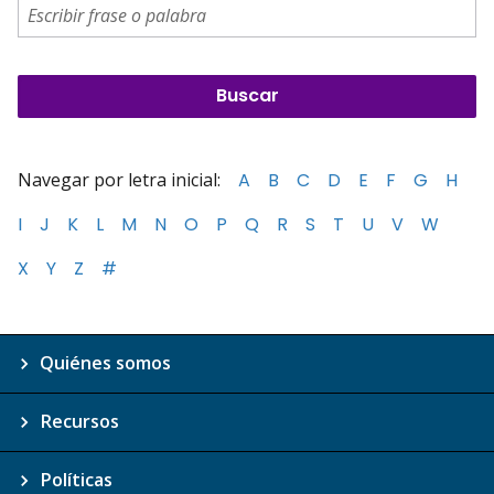
Navegar por letra inicial:
A
B
C
D
E
F
G
H
I
J
K
L
M
N
O
P
Q
R
S
T
U
V
W
X
Y
Z
#
Quiénes somos
Recursos
Políticas