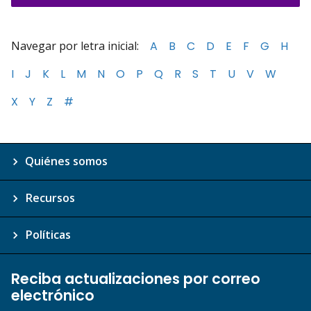
Navegar por letra inicial:
A
B
C
D
E
F
G
H
I
J
K
L
M
N
O
P
Q
R
S
T
U
V
W
X
Y
Z
#
Quiénes somos
Recursos
Políticas
Reciba actualizaciones por correo
electrónico