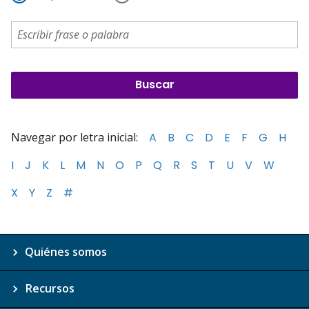
Navegar por letra inicial:
A
B
C
D
E
F
G
H
I
J
K
L
M
N
O
P
Q
R
S
T
U
V
W
X
Y
Z
#
Quiénes somos
Recursos