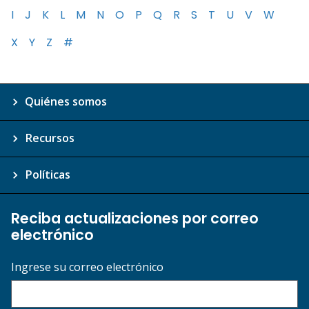
I
J
K
L
M
N
O
P
Q
R
S
T
U
V
W
X
Y
Z
#
Quiénes somos
Recursos
Políticas
Reciba actualizaciones por correo
electrónico
Ingrese su correo electrónico