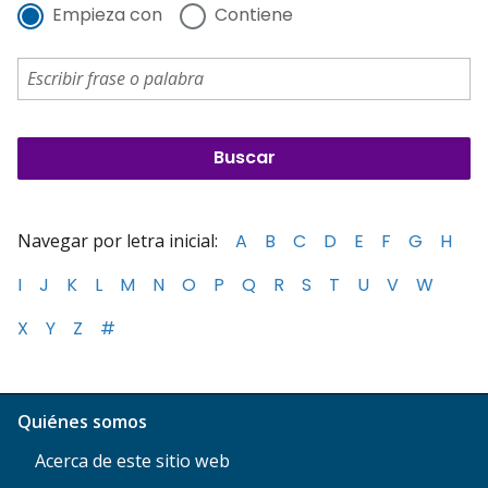
Empieza con
Contiene
Navegar por letra inicial:
A
B
C
D
E
F
G
H
I
J
K
L
M
N
O
P
Q
R
S
T
U
V
W
X
Y
Z
#
Quiénes somos
Acerca de este sitio web