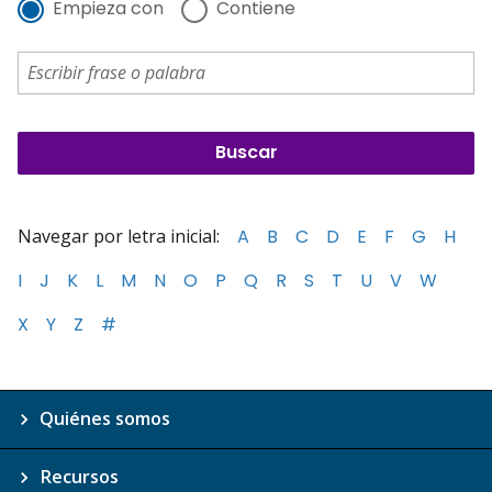
Empieza con
Contiene
Navegar por letra inicial:
A
B
C
D
E
F
G
H
I
J
K
L
M
N
O
P
Q
R
S
T
U
V
W
X
Y
Z
#
Quiénes somos
Recursos