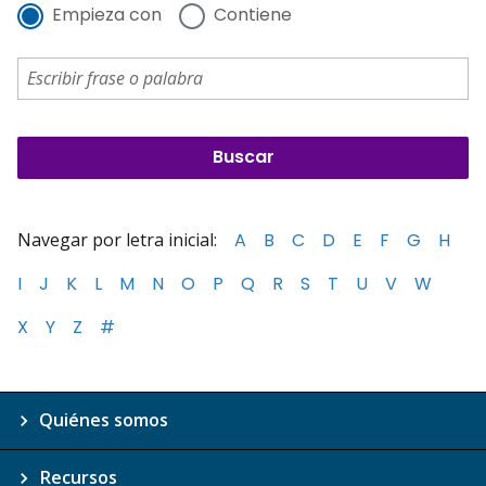
Empieza con
Contiene
Navegar por letra inicial:
A
B
C
D
E
F
G
H
I
J
K
L
M
N
O
P
Q
R
S
T
U
V
W
X
Y
Z
#
Quiénes somos
Recursos