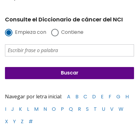
Consulte el Diccionario de cáncer del NCI
Empieza con
Contiene
Navegar por letra inicial:
A
B
C
D
E
F
G
H
I
J
K
L
M
N
O
P
Q
R
S
T
U
V
W
X
Y
Z
#