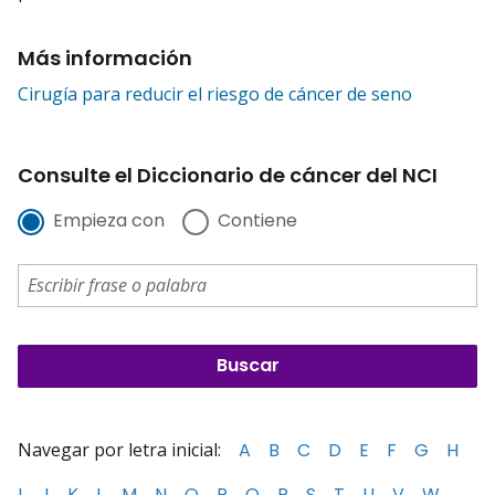
Más información
Cirugía para reducir el riesgo de cáncer de seno
Consulte el Diccionario de cáncer del NCI
Empieza con
Contiene
Navegar por letra inicial:
A
B
C
D
E
F
G
H
I
J
K
L
M
N
O
P
Q
R
S
T
U
V
W