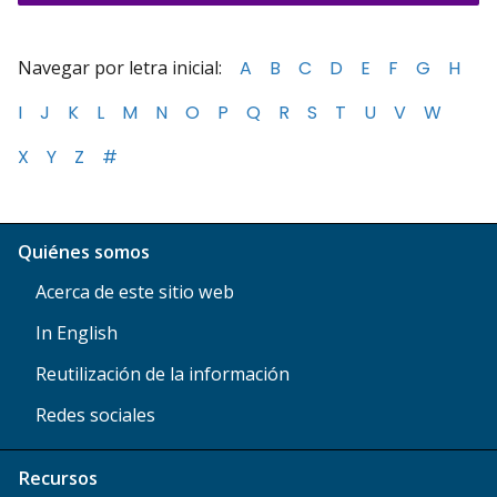
Navegar por letra inicial:
A
B
C
D
E
F
G
H
I
J
K
L
M
N
O
P
Q
R
S
T
U
V
W
X
Y
Z
#
Quiénes somos
Acerca de este sitio web
In English
Reutilización de la información
Redes sociales
Recursos