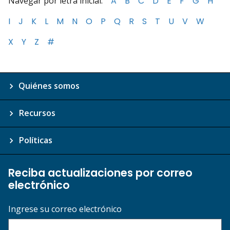
Navegar por letra inicial:
A
B
C
D
E
F
G
H
I
J
K
L
M
N
O
P
Q
R
S
T
U
V
W
X
Y
Z
#
Quiénes somos
Recursos
Políticas
Reciba actualizaciones por correo
electrónico
Ingrese su correo electrónico