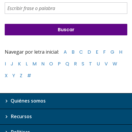
Navegar por letra inicial:
A
B
C
D
E
F
G
H
I
J
K
L
M
N
O
P
Q
R
S
T
U
V
W
X
Y
Z
#
Quiénes somos
Recursos