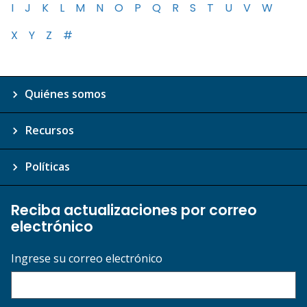
I
J
K
L
M
N
O
P
Q
R
S
T
U
V
W
X
Y
Z
#
Quiénes somos
Recursos
Políticas
Reciba actualizaciones por correo
electrónico
Ingrese su correo electrónico