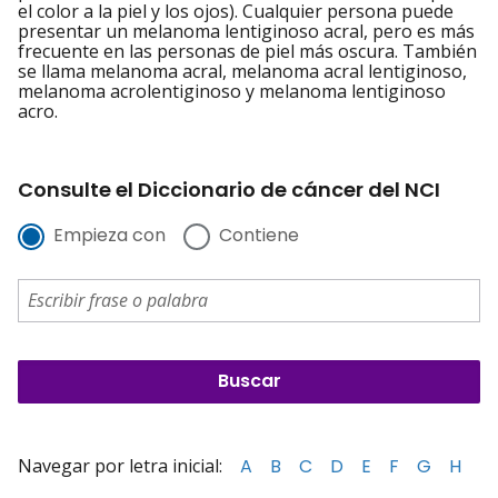
el color a la piel y los ojos). Cualquier persona puede
presentar un melanoma lentiginoso acral, pero es más
frecuente en las personas de piel más oscura. También
se llama melanoma acral, melanoma acral lentiginoso,
melanoma acrolentiginoso y melanoma lentiginoso
acro.
Consulte el Diccionario de cáncer del NCI
Empieza con
Contiene
Navegar por letra inicial:
A
B
C
D
E
F
G
H