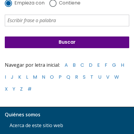
Empieza con
Contiene
Navegar por letra inicial:
A
B
C
D
E
F
G
H
I
J
K
L
M
N
O
P
Q
R
S
T
U
V
W
X
Y
Z
#
Quiénes somos
Acerca de este sitio web