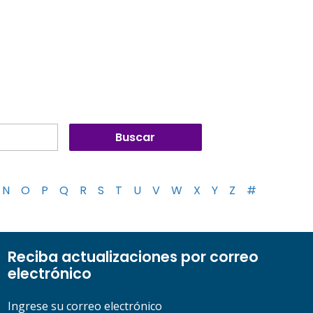
N
O
P
Q
R
S
T
U
V
W
X
Y
Z
#
Reciba actualizaciones por correo
electrónico
Ingrese su correo electrónico