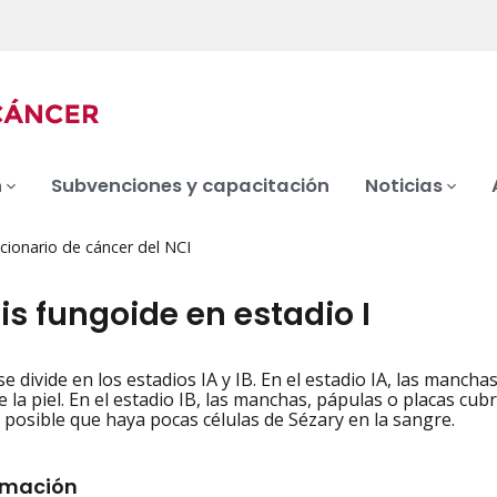
n
Subvenciones y capacitación
Noticias
cionario de cáncer del NCI
s fungoide en estadio I
 se divide en los estadios IA y IB. En el estadio IA, las manc
iation
e la piel. En el estadio IB, las manchas, pápulas o placas cub
s posible que haya pocas células de Sézary en la sangre.
rmación