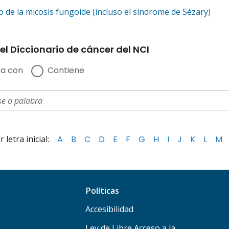
 de la micosis fungoide (incluso el síndrome de Sézary)
el Diccionario de cáncer del NCI
a con
Contiene
letra inicial:
A
B
C
D
E
F
G
H
I
J
K
L
M
Políticas
Accesibilidad
Ley de Libre Acceso a la