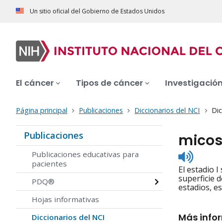
Un sitio oficial del Gobierno de Estados Unidos
El cáncer
Tipos de cáncer
Investigació
Página principal
Publicaciones
Diccionarios del NCI
Dic
Publicaciones
micosi
Listen
Publicaciones educativas para
to
pacientes
El estadio I
pronunc
superficie d
PDQ®
estadios, e
Hojas informativas
Más info
Diccionarios del NCI