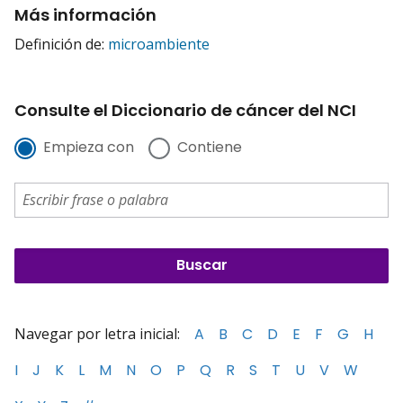
Más información
Definición de:
microambiente
Consulte el Diccionario de cáncer del NCI
Empieza con
Contiene
Navegar por letra inicial:
A
B
C
D
E
F
G
H
I
J
K
L
M
N
O
P
Q
R
S
T
U
V
W