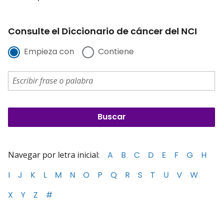
Consulte el Diccionario de cáncer del NCI
Empieza con
Contiene
Navegar por letra inicial:
A
B
C
D
E
F
G
H
I
J
K
L
M
N
O
P
Q
R
S
T
U
V
W
X
Y
Z
#