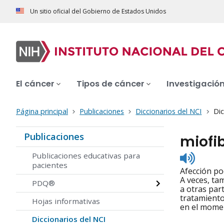
Un sitio oficial del Gobierno de Estados Unidos
El cáncer
Tipos de cáncer
Investigació
Página principal
Publicaciones
Diccionarios del NCI
Dic
Publicaciones
miofib
Listen
Publicaciones educativas para
to
pacientes
Afección po
pronunc
A veces, ta
PDQ®
a otras par
tratamiento
Hojas informativas
en el momen
Diccionarios del NCI