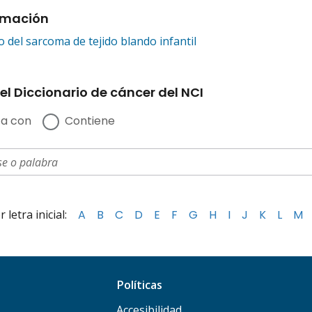
rmación
 del sarcoma de tejido blando infantil
el Diccionario de cáncer del NCI
a con
Contiene
letra inicial:
A
B
C
D
E
F
G
H
I
J
K
L
M
Políticas
Accesibilidad