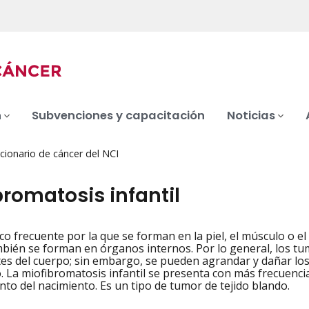
n
Subvenciones y capacitación
Noticias
cionario de cáncer del NCI
romatosis infantil
co frecuente por la que se forman en la piel, el músculo o e
iation
mbién se forman en órganos internos. Por lo general, los t
tes del cuerpo; sin embargo, se pueden agrandar y dañar lo
. La miofibromatosis infantil se presenta con más frecuenci
to del nacimiento. Es un tipo de tumor de tejido blando.