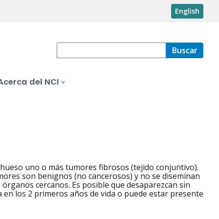
English
Buscar
Acerca del NCI
l hueso uno o más tumores fibrosos (tejido conjuntivo).
umores son benignos (no cancerosos) y no se diseminan
s órganos cercanos. Es posible que desaparezcan sin
a en los 2 primeros años de vida o puede estar presente