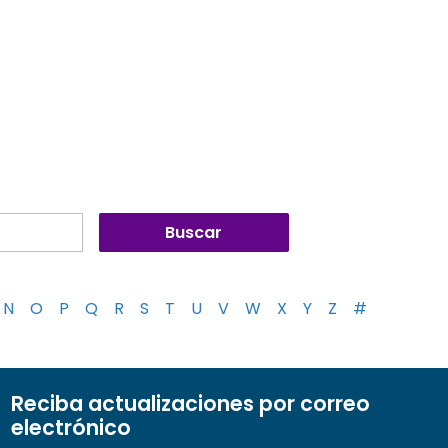
N
O
P
Q
R
S
T
U
V
W
X
Y
Z
#
Reciba actualizaciones por correo
electrónico