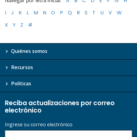
Navegar por letra inicial:
A
B
C
D
E
F
G
H
I
J
K
L
M
N
O
P
Q
R
S
T
U
V
W
X
Y
Z
#
Quiénes somos
Recursos
Políticas
Reciba actualizaciones por correo
electrónico
Ingrese su correo electrónico