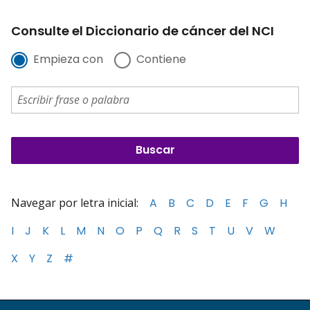
Consulte el Diccionario de cáncer del NCI
Empieza con
Contiene
Navegar por letra inicial:
A
B
C
D
E
F
G
H
I
J
K
L
M
N
O
P
Q
R
S
T
U
V
W
X
Y
Z
#