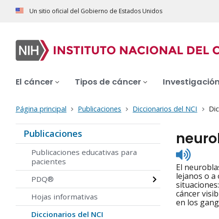
Un sitio oficial del Gobierno de Estados Unidos
El cáncer
Tipos de cáncer
Investigació
Página principal
Publicaciones
Diccionarios del NCI
Dic
Publicaciones
neuro
Listen
Publicaciones educativas para
to
pacientes
El neuroblas
pronunc
lejanos o a
PDQ®
situaciones:
cáncer visi
Hojas informativas
en los gangl
Diccionarios del NCI