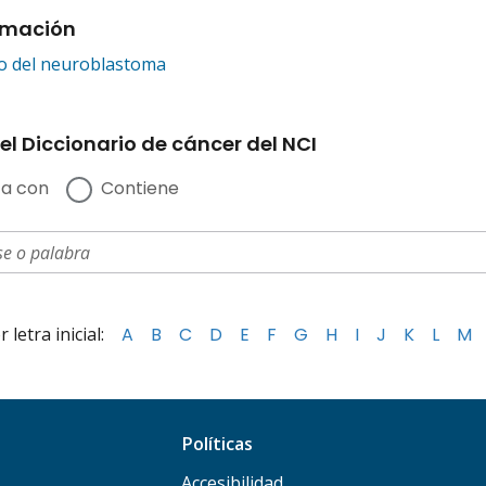
rmación
o del neuroblastoma
el Diccionario de cáncer del NCI
a con
Contiene
letra inicial:
A
B
C
D
E
F
G
H
I
J
K
L
M
Políticas
Accesibilidad