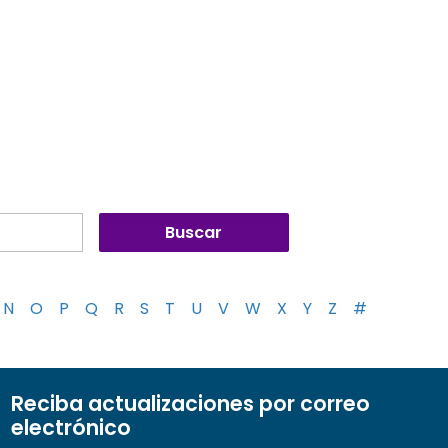
N
O
P
Q
R
S
T
U
V
W
X
Y
Z
#
Reciba actualizaciones por correo
electrónico