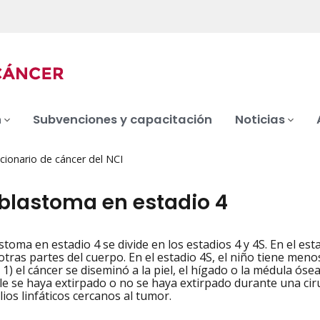
n
Subvenciones y capacitación
Noticias
cionario de cáncer del NCI
blastoma en estadio 4
toma en estadio 4 se divide en los estadios 4 y 4S. En el esta
iation
 otras partes del cuerpo. En el estadio 4S, el niño tiene men
 1) el cáncer se diseminó a la piel, el hígado o la médula ósea
ble se haya extirpado o no se haya extirpado durante una cir
ios linfáticos cercanos al tumor.