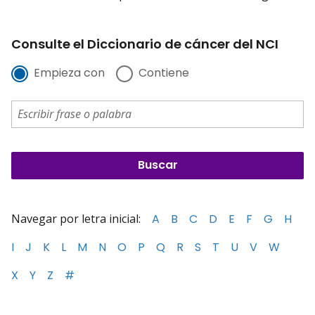
Consulte el Diccionario de cáncer del NCI
Empieza con
Contiene
Navegar por letra inicial:
A
B
C
D
E
F
G
H
I
J
K
L
M
N
O
P
Q
R
S
T
U
V
W
X
Y
Z
#