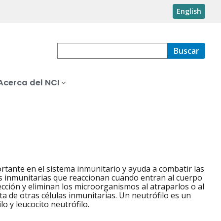
English
Buscar
Acerca del NCI
rtante en el sistema inmunitario y ayuda a combatir las
las inmunitarias que reaccionan cuando entran al cuerpo
ección y eliminan los microorganismos al atraparlos o al
a de otras células inmunitarias. Un neutrófilo es un
o y leucocito neutrófilo.