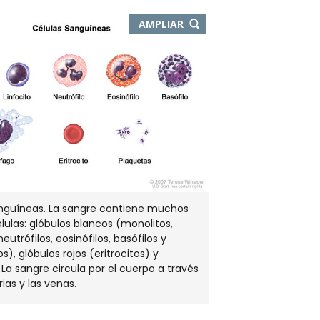
-
AMPLIAR
ABRE
EN
NUEVA
VENTANA
anguíneas. La sangre contiene muchos
élulas: glóbulos blancos (monolitos,
 neutrófilos, eosinófilos, basófilos y
), glóbulos rojos (eritrocitos) y
 La sangre circula por el cuerpo a través
rias y las venas.