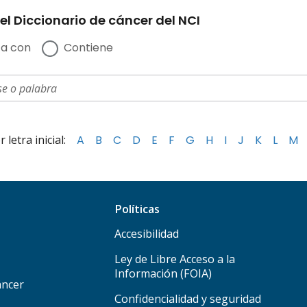
el Diccionario de cáncer del NCI
a con
Contiene
letra inicial:
A
B
C
D
E
F
G
H
I
J
K
L
M
Políticas
Accesibilidad
Ley de Libre Acceso a la
Información (FOIA)
áncer
Confidencialidad y seguridad