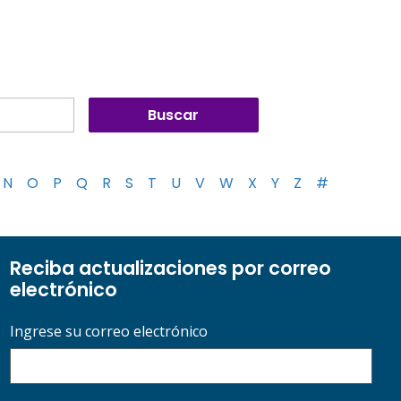
N
O
P
Q
R
S
T
U
V
W
X
Y
Z
#
Reciba actualizaciones por correo
electrónico
Ingrese su correo electrónico