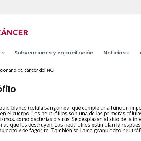
n
Subvenciones y capacitación
Noticias
cionario de cáncer del NCI
filo
bulo blanco (célula sanguínea) que cumple una función impo
iation
 en el cuerpo. Los neutrófilos son una de las primeras célu
smos, como bacterias o virus. Se desplazan al sitio de la inf
imas que los destruyen. Los neutrófilos estimulan la respuest
ulocito y de fagocito. También se llama granulocito neutrófil