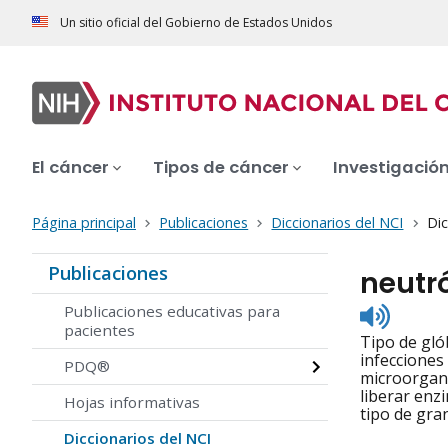
Un sitio oficial del Gobierno de Estados Unidos
El cáncer
Tipos de cáncer
Investigació
Página principal
Publicaciones
Diccionarios del NCI
Dic
Publicaciones
neutró
Listen
Publicaciones educativas para
to
pacientes
Tipo de gló
pronunc
infecciones
PDQ®
microorgani
liberar enz
Hojas informativas
tipo de gran
Diccionarios del NCI