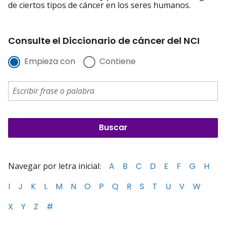
de ciertos tipos de cáncer en los seres humanos.
Consulte el Diccionario de cáncer del NCI
Empieza con
Contiene
Navegar por letra inicial:
A
B
C
D
E
F
G
H
I
J
K
L
M
N
O
P
Q
R
S
T
U
V
W
X
Y
Z
#