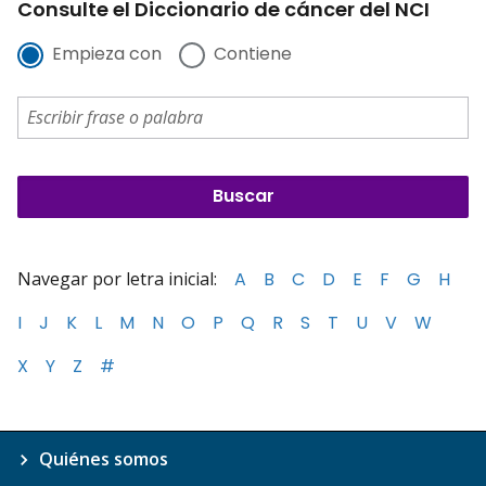
Consulte el Diccionario de cáncer del NCI
Empieza con
Contiene
Navegar por letra inicial:
A
B
C
D
E
F
G
H
I
J
K
L
M
N
O
P
Q
R
S
T
U
V
W
X
Y
Z
#
Quiénes somos