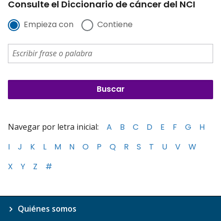
Consulte el Diccionario de cáncer del NCI
Empieza con
Contiene
Navegar por letra inicial:
A
B
C
D
E
F
G
H
I
J
K
L
M
N
O
P
Q
R
S
T
U
V
W
X
Y
Z
#
Quiénes somos