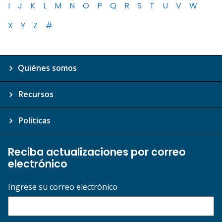
I
J
K
L
M
N
O
P
Q
R
S
T
U
V
W
X
Y
Z
#
Quiénes somos
Recursos
Políticas
Reciba actualizaciones por correo
electrónico
Ingrese su correo electrónico