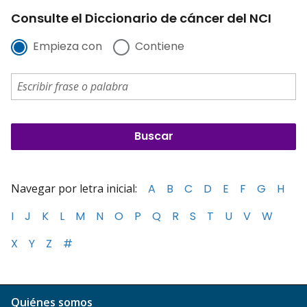
Consulte el Diccionario de cáncer del NCI
Empieza con
Contiene
Navegar por letra inicial:
A
B
C
D
E
F
G
H
I
J
K
L
M
N
O
P
Q
R
S
T
U
V
W
X
Y
Z
#
Quiénes somos