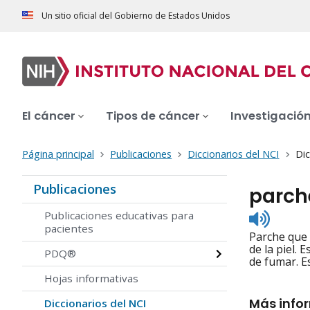
Un sitio oficial del Gobierno de Estados Unidos
El cáncer
Tipos de cáncer
Investigació
Página principal
Publicaciones
Diccionarios del NCI
Dic
Publicaciones
parch
Listen
Publicaciones educativas para
to
pacientes
Parche que 
pronunc
de la piel.
PDQ®
de fumar. E
Hojas informativas
Más info
Diccionarios del NCI