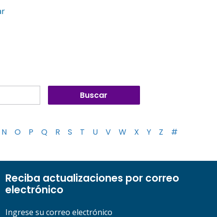
ar
N
O
P
Q
R
S
T
U
V
W
X
Y
Z
#
Reciba actualizaciones por correo
electrónico
Ingrese su correo electrónico