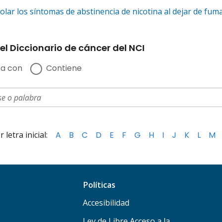
lar los síntomas de abstinencia de nicotina al dejar de fum
el Diccionario de cáncer del NCI
a con
Contiene
letra inicial:
A
B
C
D
E
F
G
H
I
J
K
L
M
Políticas
Accesibilidad
Ley de Libre Acceso a la