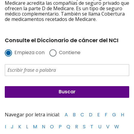
Medicare acredita las compañías de seguro privado que
ofrecen la parte D de Medicare. Es un tipo de seguro
médico complementario. También se llama Cobertura
de medicamentos recetados de Medicare.
Consulte el Diccionario de cáncer del NCI
Empieza con
Contiene
Navegar por letra inicial:
A
B
C
D
E
F
G
H
I
J
K
L
M
N
O
P
Q
R
S
T
U
V
W