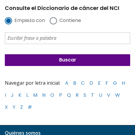
Consulte el Diccionario de cáncer del NCI
Empieza con
Contiene
Navegar por letra inicial:
A
B
C
D
E
F
G
H
I
J
K
L
M
N
O
P
Q
R
S
T
U
V
W
X
Y
Z
#
Quiénes somos