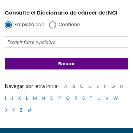
Consulte el Diccionario de cáncer del NCI
Empieza con
Contiene
Navegar por letra inicial:
A
B
C
D
E
F
G
H
I
J
K
L
M
N
O
P
Q
R
S
T
U
V
W
X
Y
Z
#