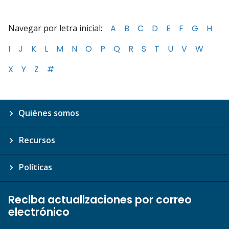
Navegar por letra inicial:
A
B
C
D
E
F
G
H
I
J
K
L
M
N
O
P
Q
R
S
T
U
V
W
X
Y
Z
#
Quiénes somos
Recursos
Políticas
Reciba actualizaciones por correo
electrónico