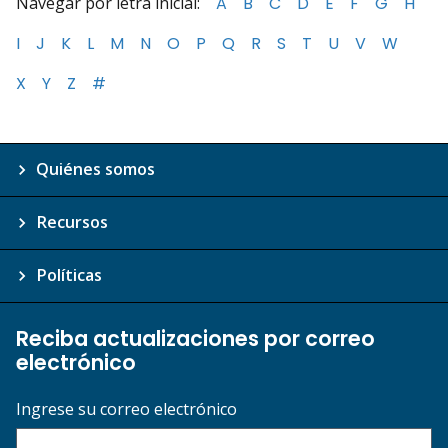
Navegar por letra inicial:
A
B
C
D
E
F
G
H
I
J
K
L
M
N
O
P
Q
R
S
T
U
V
W
X
Y
Z
#
Quiénes somos
Recursos
Políticas
Reciba actualizaciones por correo
electrónico
Ingrese su correo electrónico