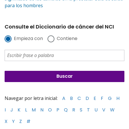
para los hombres
Consulte el Diccionario de cáncer del NCI
Empieza con
Contiene
Navegar por letra inicial:
A
B
C
D
E
F
G
H
I
J
K
L
M
N
O
P
Q
R
S
T
U
V
W
X
Y
Z
#