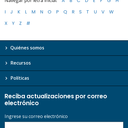
Navegar por letra inicial:
A
B
C
D
E
F
G
H
I
J
K
L
M
N
O
P
Q
R
S
T
U
V
W
X
Y
Z
#
Quiénes somos
Recursos
Políticas
Reciba actualizaciones por correo
electrónico
Ingrese su correo electrónico