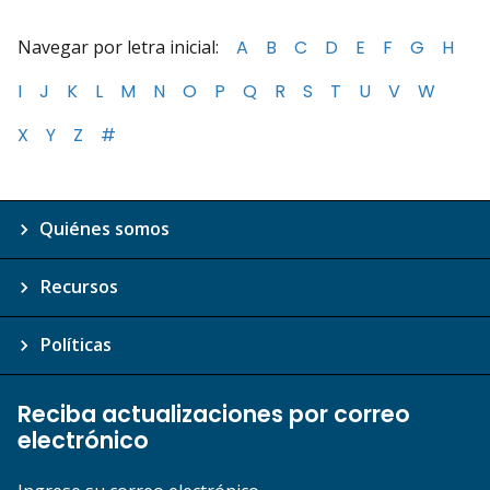
Navegar por letra inicial:
A
B
C
D
E
F
G
H
I
J
K
L
M
N
O
P
Q
R
S
T
U
V
W
X
Y
Z
#
Quiénes somos
Recursos
Políticas
Reciba actualizaciones por correo
electrónico