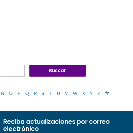
N
O
P
Q
R
S
T
U
V
W
X
Y
Z
#
Reciba actualizaciones por correo
electrónico