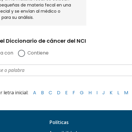
pequeñas de materia fecal en una
pecial y se envían al médico o
 para su análisis.
el Diccionario de cáncer del NCI
a con
Contiene
letra inicial:
A
B
C
D
E
F
G
H
I
J
K
L
M
Políticas