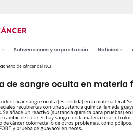
n
Subvenciones y capacitación
Noticias
cionario de cáncer del NCI
a de sangre oculta en materia 
 identificar sangre oculta (escondida) en la materia fecal. 
iation
peciales recubiertas con una sustancia química llamada guay
. Se añade un reactivo (sustancia química para pruebas) en l
l cambie de color. Si hay sangre en la materia fecal, el colo
o de cáncer colorrectal o de otros problemas, como pólipos,
FOBT y prueba de guayacol en heces.