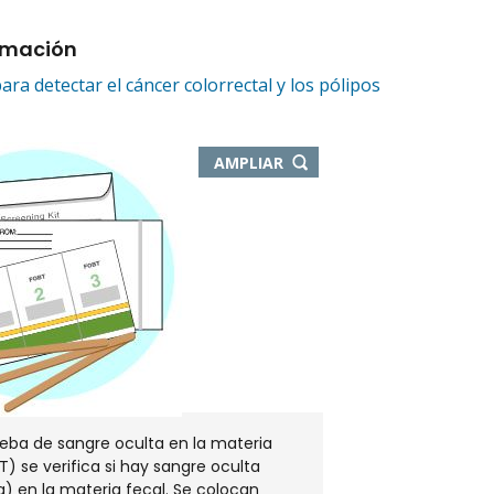
rmación
ra detectar el cáncer colorrectal y los pólipos
-
AMPLIAR
ABRE
EN
NUEVA
VENTANA
eba de sangre oculta en la materia
T) se verifica si hay sangre oculta
) en la materia fecal. Se colocan