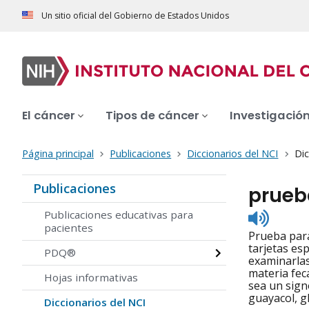
Un sitio oficial del Gobierno de Estados Unidos
El cáncer
Tipos de cáncer
Investigació
Página principal
Publicaciones
Diccionarios del NCI
Dic
Publicaciones
prueb
Listen
Publicaciones educativas para
to
pacientes
Prueba para
pronunc
tarjetas es
PDQ®
examinarlas
materia feca
Hojas informativas
sea un sign
guayacol, g
Diccionarios del NCI