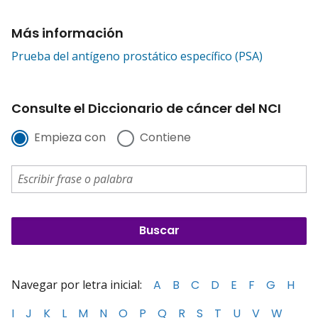
Más información
Prueba del antígeno prostático específico (PSA)
Consulte el Diccionario de cáncer del NCI
Empieza con
Contiene
Navegar por letra inicial:
A
B
C
D
E
F
G
H
I
J
K
L
M
N
O
P
Q
R
S
T
U
V
W