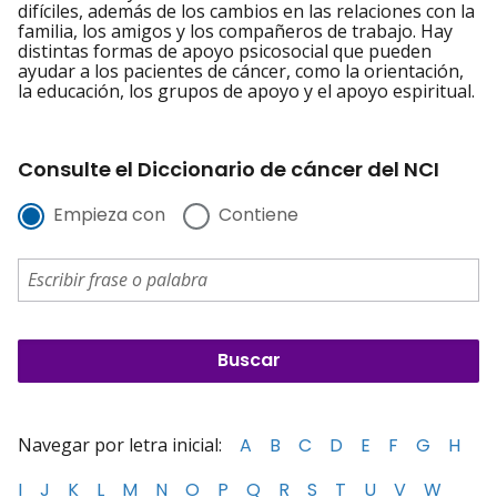
difíciles, además de los cambios en las relaciones con la
familia, los amigos y los compañeros de trabajo. Hay
distintas formas de apoyo psicosocial que pueden
ayudar a los pacientes de cáncer, como la orientación,
la educación, los grupos de apoyo y el apoyo espiritual.
Consulte el Diccionario de cáncer del NCI
Empieza con
Contiene
Navegar por letra inicial:
A
B
C
D
E
F
G
H
I
J
K
L
M
N
O
P
Q
R
S
T
U
V
W